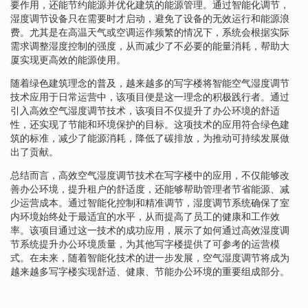
要作用，还能节约能源并优化建筑的能源管理。通过智能化调节，
湿度调节设备只在需要时才启动，避免了设备的无效运行和能源浪
费。尤其是在高温天气或空调运作频繁的情况下，系统会根据实际
需求调整湿度控制的强度，从而减少了不必要的能量消耗，帮助大
厦实现更高效的能源使用。
随着绿色建筑理念的普及，越来越多的写字楼将智能空气湿度调节
技术应用于日常运营中，该项目便是这一理念的积极践行者。通过
引入高效空气湿度调节技术，该项目不仅提升了办公环境的舒适
性，还实现了节能和环境保护的目标。这项技术的应用符合绿色建
筑的标准，减少了能源消耗，降低了碳排放，为推动可持续发展做
出了贡献。
总结而言，高效空气湿度调节技术在写字楼中的应用，不仅能够改
善办公环境，提升租户的舒适度，还能够帮助管理者节省能源、减
少运营成本。通过智能化控制和精准调节，湿度调节系统确保了室
内环境始终处于最适宜的水平，从而提高了员工的健康和工作效
率。该项目通过这一技术的成功应用，展示了如何通过高效湿度调
节系统提升办公环境质量，为其他写字楼提供了可参考的运营模
式。在未来，随着智能化技术的进一步发展，空气湿度调节将成为
越来越多写字楼实现舒适、健康、节能办公环境的重要组成部分。