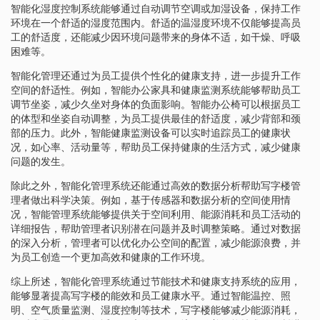
智能化湿度控制系统能够通过自动调节空调或加湿设备，保持工作
环境在一个舒适的湿度范围内。舒适的温湿度环境不仅能够提高员
工的舒适度，还能减少因环境问题带来的身体不适，如干燥、呼吸
困难等。
智能化管理还通过为员工提供个性化的健康支持，进一步提升工作
空间的舒适性。例如，智能办公家具和健康监测系统能够帮助员工
调节坐姿，减少久坐对身体的负面影响。智能办公椅可以根据员工
的体型和坐姿自动调整，为员工提供最佳的舒适度，减少背部和颈
部的压力。此外，智能健康监测设备可以实时追踪员工的健康状
况，如心率、活动量等，帮助员工保持健康的生活方式，减少健康
问题的发生。
除此之外，智能化管理系统还能通过高效的数据分析帮助写字楼管
理者做出科学决策。例如，基于传感器和数据分析的空间使用情
况，智能管理系统能够提供关于空间利用、能源消耗和员工活动的
详细报告，帮助管理者识别潜在问题并及时调整策略。通过对数据
的深入分析，管理者可以优化办公空间的配置，减少能源浪费，并
为员工创造一个更加高效和健康的工作环境。
综上所述，智能化管理系统通过节能技术和健康支持系统的应用，
能够显著提高写字楼的能效和员工健康水平。通过智能温控、照
明、空气质量监测、湿度控制等技术，写字楼能够减少能源消耗，