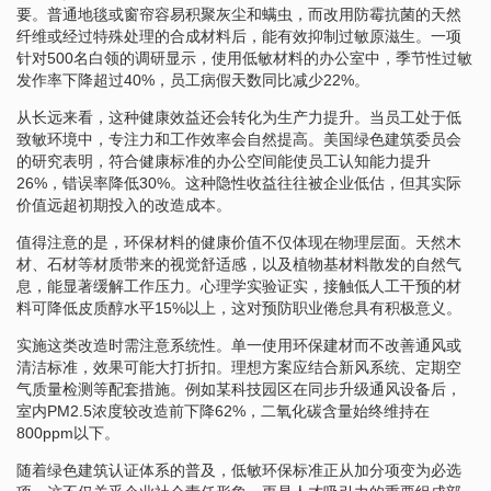
要。普通地毯或窗帘容易积聚灰尘和螨虫，而改用防霉抗菌的天然
纤维或经过特殊处理的合成材料后，能有效抑制过敏原滋生。一项
针对500名白领的调研显示，使用低敏材料的办公室中，季节性过敏
发作率下降超过40%，员工病假天数同比减少22%。
从长远来看，这种健康效益还会转化为生产力提升。当员工处于低
致敏环境中，专注力和工作效率会自然提高。美国绿色建筑委员会
的研究表明，符合健康标准的办公空间能使员工认知能力提升
26%，错误率降低30%。这种隐性收益往往被企业低估，但其实际
价值远超初期投入的改造成本。
值得注意的是，环保材料的健康价值不仅体现在物理层面。天然木
材、石材等材质带来的视觉舒适感，以及植物基材料散发的自然气
息，能显著缓解工作压力。心理学实验证实，接触低人工干预的材
料可降低皮质醇水平15%以上，这对预防职业倦怠具有积极意义。
实施这类改造时需注意系统性。单一使用环保建材而不改善通风或
清洁标准，效果可能大打折扣。理想方案应结合新风系统、定期空
气质量检测等配套措施。例如某科技园区在同步升级通风设备后，
室内PM2.5浓度较改造前下降62%，二氧化碳含量始终维持在
800ppm以下。
随着绿色建筑认证体系的普及，低敏环保标准正从加分项变为必选