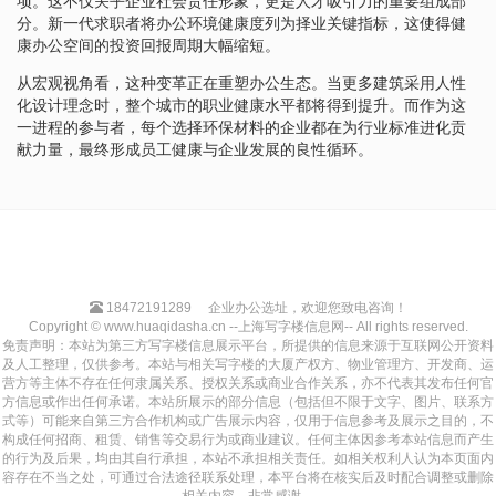
项。这不仅关乎企业社会责任形象，更是人才吸引力的重要组成部
分。新一代求职者将办公环境健康度列为择业关键指标，这使得健
康办公空间的投资回报周期大幅缩短。
从宏观视角看，这种变革正在重塑办公生态。当更多建筑采用人性
化设计理念时，整个城市的职业健康水平都将得到提升。而作为这
一进程的参与者，每个选择环保材料的企业都在为行业标准进化贡
献力量，最终形成员工健康与企业发展的良性循环。
18472191289
企业办公选址，欢迎您致电咨询！
Copyright © www.huaqidasha.cn --上海写字楼信息网-- All rights reserved.
免责声明：本站为第三方写字楼信息展示平台，所提供的信息来源于互联网公开资料
及人工整理，仅供参考。本站与相关写字楼的大厦产权方、物业管理方、开发商、运
营方等主体不存在任何隶属关系、授权关系或商业合作关系，亦不代表其发布任何官
方信息或作出任何承诺。本站所展示的部分信息（包括但不限于文字、图片、联系方
式等）可能来自第三方合作机构或广告展示内容，仅用于信息参考及展示之目的，不
构成任何招商、租赁、销售等交易行为或商业建议。任何主体因参考本站信息而产生
的行为及后果，均由其自行承担，本站不承担相关责任。如相关权利人认为本页面内
容存在不当之处，可通过合法途径联系处理，本平台将在核实后及时配合调整或删除
相关内容，非常感谢。