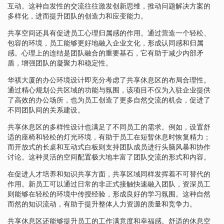
互动。这种自发性的交流往往激发创新思维，推动问题解决方案的
多样化，进而提升团队的创造力和应变能力。
共享空间还具有促进员工心理归属感的作用。通过营造一个轻松、
包容的环境，员工能够更好地融入企业文化，形成认同感和归属
感。心理上的连结是团队融合的重要基石，它有助于减少内部矛
盾，增强团队的凝聚力和稳定性。
华祺大厦的办公环境设计即充分考虑了共享休息区的布局合理性。
通过精心规划公共区域的功能与氛围，该项目不仅为入驻企业提供
了高效的办公场所，也为员工创造了更多自然交流的机会，促进了
不同团队间的关系建设。
共享休息区的多样性设计也满足了不同员工的需求。例如，设置舒
适的座椅和轻松的灯光环境，有助于员工在短暂休息时恢复精力；
而开放式的长桌和互动式白板则支持团队成员进行头脑风暴和协作
讨论。这种灵活的空间配置极大地丰富了团队交流的形式和内容。
在促进人才培养和知识共享方面，共享区域同样发挥着不可替代的
作用。新员工可以通过日常的非正式接触快速融入团队，资深员工
则能够在轻松的环境中传授经验，形成良好的学习氛围。这种自然
而然的知识流动，有助于提升整体人力资源的质量和竞争力。
共享休息区还能够提升员工的工作满意度和幸福感。舒适的休息空