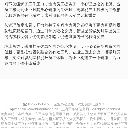
间不仅缓解了工作压力，也为员工提供了一个心理放松的场所。当
员工感受到企业对其身心健康的关怀时，更容易产生积极的工作态
度和更高的敬业精神，这对团队的长远发展尤其重要。
从管理角度来看，开放的共享空间也为领导者提供了更为直观的团
队动态观察窗口。通过日常的轻松交流，管理层能够及时掌握员工
的需求和反馈，优化管理策略，促进组织内部的和谐发展。
综上所述，采用共享休息区的办公环境设计，不仅仅是空间布局的
创新，更是推动团队融合的有效工具。它通过促进交流、增强归属
感、支持知识共享和提升员工体验，为企业构建了一个健康、活力
充沛的工作生态系统。
18472191289
企业办公选址，欢迎您致电咨询！
Copyright © www.huaqidasha.cn --上海写字楼信息网-- All rights reserved.
免责声明：本站为第三方写字楼信息展示平台，所提供的信息来源于互联网公开资料
及人工整理，仅供参考。本站与相关写字楼的大厦产权方、物业管理方、开发商、运
营方等主体不存在任何隶属关系、授权关系或商业合作关系，亦不代表其发布任何官