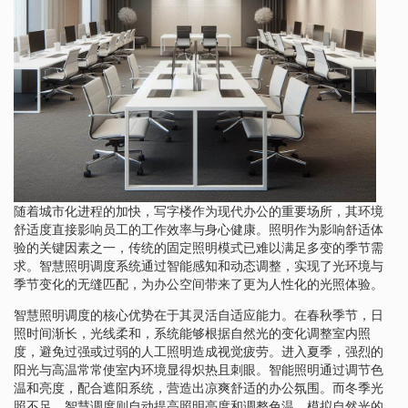
随着城市化进程的加快，写字楼作为现代办公的重要场所，其环境
舒适度直接影响员工的工作效率与身心健康。照明作为影响舒适体
验的关键因素之一，传统的固定照明模式已难以满足多变的季节需
求。智慧照明调度系统通过智能感知和动态调整，实现了光环境与
季节变化的无缝匹配，为办公空间带来了更为人性化的光照体验。
智慧照明调度的核心优势在于其灵活自适应能力。在春秋季节，日
照时间渐长，光线柔和，系统能够根据自然光的变化调整室内照
度，避免过强或过弱的人工照明造成视觉疲劳。进入夏季，强烈的
阳光与高温常常使室内环境显得炽热且刺眼。智能照明通过调节色
温和亮度，配合遮阳系统，营造出凉爽舒适的办公氛围。而冬季光
照不足，智慧调度则自动提高照明亮度和调整色温，模拟自然光的