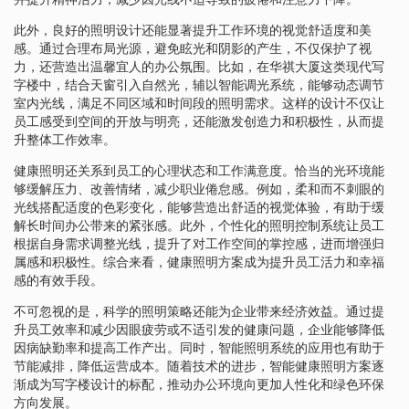
此外，良好的照明设计还能显著提升工作环境的视觉舒适度和美
感。通过合理布局光源，避免眩光和阴影的产生，不仅保护了视
力，还营造出温馨宜人的办公氛围。比如，在华祺大厦这类现代写
字楼中，结合天窗引入自然光，辅以智能调光系统，能够动态调节
室内光线，满足不同区域和时间段的照明需求。这样的设计不仅让
员工感受到空间的开放与明亮，还能激发创造力和积极性，从而提
升整体工作效率。
健康照明还关系到员工的心理状态和工作满意度。恰当的光环境能
够缓解压力、改善情绪，减少职业倦怠感。例如，柔和而不刺眼的
光线搭配适度的色彩变化，能够营造出舒适的视觉体验，有助于缓
解长时间办公带来的紧张感。此外，个性化的照明控制系统让员工
根据自身需求调整光线，提升了对工作空间的掌控感，进而增强归
属感和积极性。综合来看，健康照明方案成为提升员工活力和幸福
感的有效手段。
不可忽视的是，科学的照明策略还能为企业带来经济效益。通过提
升员工效率和减少因眼疲劳或不适引发的健康问题，企业能够降低
因病缺勤率和提高工作产出。同时，智能照明系统的应用也有助于
节能减排，降低运营成本。随着技术的进步，智能健康照明方案逐
渐成为写字楼设计的标配，推动办公环境向更加人性化和绿色环保
方向发展。