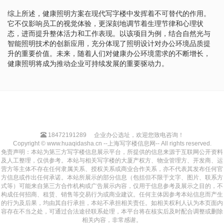
综上所述，健康照明方案在现代写字楼中发挥着不可替代的作用。
它不仅影响员工的视觉体验，更深刻地调节着生理节律和心理状
态，进而提升整体活力和工作表现。以该项目为例，结合自然光与
智能照明技术的创新应用，充分体现了照明设计对办公环境品质提
升的重要价值。未来，随着人们对健康办公环境需求的不断增长，
健康照明将成为推动企业可持续发展的重要驱动力。
18472191289
企业办公选址，欢迎您致电咨询！
Copyright © www.huaqidasha.cn --上海写字楼信息网-- All rights reserved.
免责声明：本站为第三方写字楼信息展示平台，所提供的信息来源于互联网公开资料
及人工整理，仅供参考。本站与相关写字楼的大厦产权方、物业管理方、开发商、运
营方等主体不存在任何隶属关系、授权关系或商业合作关系，亦不代表其发布任何官
方信息或作出任何承诺。本站所展示的部分信息（包括但不限于文字、图片、联系方
式等）可能来自第三方合作机构或广告展示内容，仅用于信息参考及展示之目的，不
构成任何招商、租赁、销售等交易行为或商业建议。任何主体因参考本站信息而产生
的行为及后果，均由其自行承担，本站不承担相关责任。如相关权利人认为本页面内
容存在不当之处，可通过合法途径联系处理，本平台将在核实后及时配合调整或删除
相关内容，非常感谢。