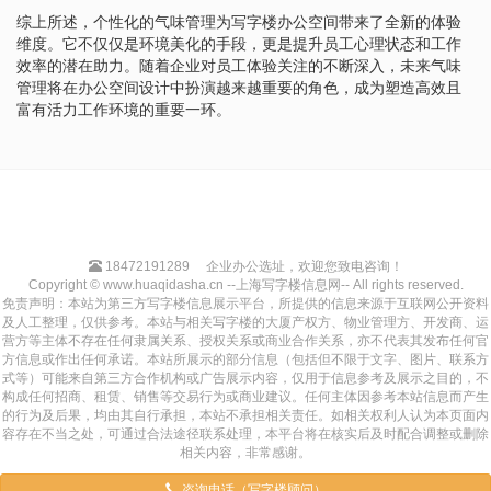
综上所述，个性化的气味管理为写字楼办公空间带来了全新的体验
维度。它不仅仅是环境美化的手段，更是提升员工心理状态和工作
效率的潜在助力。随着企业对员工体验关注的不断深入，未来气味
管理将在办公空间设计中扮演越来越重要的角色，成为塑造高效且
富有活力工作环境的重要一环。
18472191289
企业办公选址，欢迎您致电咨询！
Copyright © www.huaqidasha.cn --上海写字楼信息网-- All rights reserved.
免责声明：本站为第三方写字楼信息展示平台，所提供的信息来源于互联网公开资料
及人工整理，仅供参考。本站与相关写字楼的大厦产权方、物业管理方、开发商、运
营方等主体不存在任何隶属关系、授权关系或商业合作关系，亦不代表其发布任何官
方信息或作出任何承诺。本站所展示的部分信息（包括但不限于文字、图片、联系方
式等）可能来自第三方合作机构或广告展示内容，仅用于信息参考及展示之目的，不
构成任何招商、租赁、销售等交易行为或商业建议。任何主体因参考本站信息而产生
的行为及后果，均由其自行承担，本站不承担相关责任。如相关权利人认为本页面内
容存在不当之处，可通过合法途径联系处理，本平台将在核实后及时配合调整或删除
相关内容，非常感谢。
咨询电话（写字楼顾问）