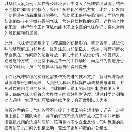
以华祺大厦为例，其在办公环境设计中引入了气味管理系统，结合
不同楼层和部门的特点，采用了多样化的香氛方案。比如，研发部
门使用带有清新柑橘调的香氛，帮助员工保持头脑清晰；而销售团
队则偏好带有轻微花香的气味，营造轻松愉悦的氛围。这样的个性
化配置，使得每个工作区域都能体现出专属的气味印记，强化空间
的辨识度和归属感。
此外，气味管理还带来了心理层面的积极影响。研究表明，某些气
味能够缓解压力和焦虑，提升注意力和记忆力。例如，薄荷和薰衣
草香氛在工作间隙的适当释放，有助于员工放松心情、恢复精力。
通过这种方式，办公室不再是单一的工作场所，而是成为促进身心
健康的环境，员工的整体幸福感自然得到提升。
个性化气味管理的实施还需要依托先进的技术支持。智能气味释放
系统能够根据时间段、人员密度和环境状况自动调整香氛浓度，避
免过度使用导致的反感。与此同时，员工的反馈机制也被纳入考
量，确保气味选择符合大多数人的喜好和耐受度。通过科学监测和
动态调整，实现气味环境的持续优化，真正做到以人为本。
值得注意的是，气味管理不仅提升了员工的主观体验，还在一定程
度上促进了团队协作。共享的舒适环境有助于减少工作中的摩擦，
增强彼此间的沟通与理解。该项目内不少企业反馈，气味氛围的改
善促进了员工间的积极互动，营造了更加和谐的办公氛围。