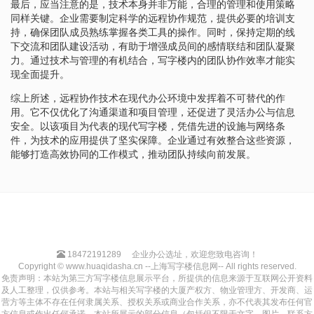
最后，应当注意的是，技术本身并非万能，合理的管理和使用策略
同样关键。企业需要制定科学的远程协作规范，提供必要的培训支
持，确保团队成员熟练掌握各类工具的操作。同时，保持定期的线
下交流和团队建设活动，有助于增强成员间的感情联结和团队凝聚
力。通过技术与管理的有机结合，写字楼内的团队协作效率才能实
现全面提升。
综上所述，远程协作技术在现代办公环境中发挥着不可替代的作
用。它不仅优化了沟通渠道和项目管理，还促进了灵活办公与信息
安全。以该项目为代表的现代写字楼，凭借先进的设施与网络条
件，为技术的应用提供了坚实保障。企业通过有效整合这些资源，
能够打造高效协同的工作模式，推动团队持续向前发展。
18472191289
企业办公选址，欢迎您致电咨询！
Copyright © www.huaqidasha.cn --上海写字楼信息网-- All rights reserved.
免责声明：本站为第三方写字楼信息展示平台，所提供的信息来源于互联网公开资料
及人工整理，仅供参考。本站与相关写字楼的大厦产权方、物业管理方、开发商、运
营方等主体不存在任何隶属关系、授权关系或商业合作关系，亦不代表其发布任何官
方信息或作出任何承诺。本站所展示的部分信息（包括但不限于文字、图片、联系方