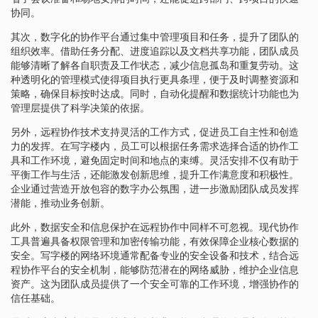
协同。
其次，数字化的协作平台通过集中管理项目和任务，提升了团队的
组织效率。借助任务分配、进度追踪以及文档共享功能，团队成员
能够清晰了解各自职责及工作状态，减少信息孤岛和重复劳动。这
种透明化的管理模式使得项目执行更具条理，便于及时调整资源和
策略，确保目标按时达成。同时，自动化提醒和数据统计功能也为
管理层提供了科学决策的依据。
另外，远程协作技术支持灵活的工作方式，促进员工自主性和创造
力的发挥。在写字楼内，员工可以根据任务需求选择合适的协作工
具和工作环境，避免固定时间和地点的束缚。灵活安排不仅有助于
平衡工作与生活，还能激发创新思维，提升工作满意度和积极性。
企业通过营造开放包容的数字办公氛围，进一步激励团队成员发挥
潜能，推动业务创新。
此外，数据安全和信息保护在远程协作中同样不可忽视。现代协作
工具普遍具备权限管理和加密传输功能，有效保障企业核心数据的
安全。写字楼的网络环境通常配备专业的安全设备和技术，结合远
程协作平台的安全机制，能够防范潜在的网络威胁，维护企业信息
资产。这为团队成员提供了一个安全可靠的工作环境，增强协作的
信任基础。