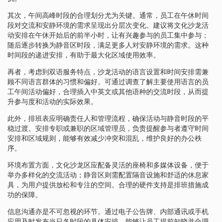
其次，午间高峰时段的合理划分尤为关键。通常，员工在午休时间
段对交流和安静环境的需求呈现出分层次变化。建议将文化沙龙活
动安排在午休开始后的前半小时，让有兴趣参与的员工集中参与；
随后逐步转换为静音区时段，满足更多人对安静环境的需求。这种
时间段的递进安排，有助于最大化区域使用效率。
再者，考虑到双语服务特点，沙龙活动的语言设置和时间安排需兼
顾不同语言群体的习惯和偏好。可通过调查了解主要使用语言的员
工午间活动偏好，合理插入中英文或其他语种的交流时段，从而提
升参与度和活动的实际效果。
此外，排班表应明确责任人和管理流程，确保活动与静音时段的平
稳过渡。安排专职或兼职的区域管理员，负责提醒参与者遵守时间
安排和区域规则，能够有效减少冲突和混乱，维护良好的办公秩
序。
环境布置方面，文化沙龙区应配备灵活的座椅和多媒体设备，便于
举办多样化的交流活动；静音区则需配置隔音设施和舒适的休息家
具，为用户提供放松和专注的空间。合理的硬件支持是排班措施成
功的保障。
信息沟通亦是不可忽视的环节。通过电子公告牌、内部通讯或手机
应用及时发布当日各时段的具体安排，能够让员工提前知晓并合理